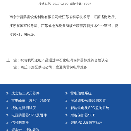
发布时间:
2017-02-09
阅读次数:
6204
南京宁普防雷设备制造有限公司经江苏省科学技术厅、江苏省财政厅、
江苏省国家税务局、江苏省地方税务局核准获得高新技术企业证书，资
质级别：国家级。
上一篇：
祝贺我司送检产品通过中石化电涌保护器标准符合性认定
下一篇：
商丘市郊区供电公司：度夏防雷保电早准备
成套柜二次元器件
雷电预警系统
雷电峰值（波形）记录仪
浪涌SPD智能监测装置
接地电阻测试仪
智能雷电及SPD监测系统
电源防雷器SPD及附件
后备保护器SCB
信号防雷器
智能PDU及防雷插座
避雷针、接地装置